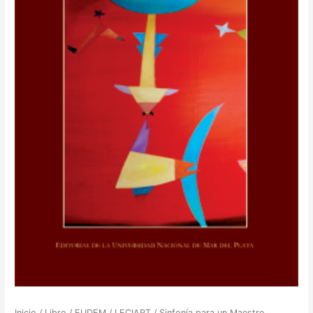
Inicio
/
Libro
/
EUDEM
/
LECIART
/ Sinfonía para un Maestro