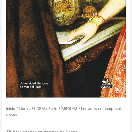
Inicio
/
Libro
/
EUDEM
/
Serie SÍMBOLOS
/ Letrados en tiempos de
Rosas
Título:
Letrados en tiempos de Rosas