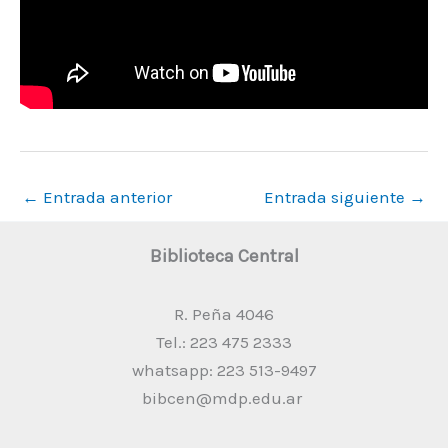
←
Entrada anterior
Entrada siguiente
→
Biblioteca Central
R. Peña 4046
Tel.: 223 475 2333
whatsapp: 223 513-9497
bibcen@mdp.edu.ar