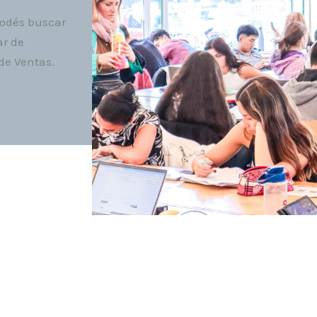
podés buscar
ar de
 de Ventas.