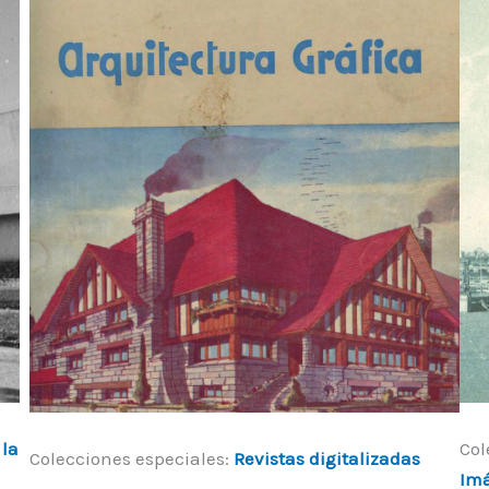
 la
Col
Colecciones especiales:
Revistas digitalizadas
Im