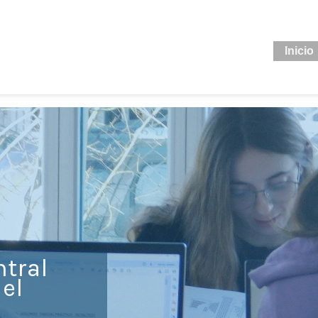
cen@mdp.edu.ar
Inicio
ntral
el