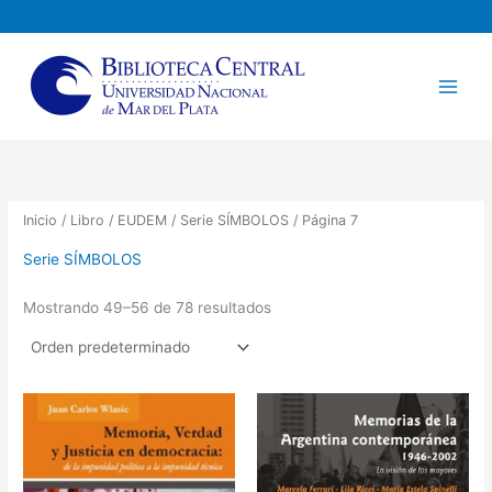
Ir
al
contenido
Inicio
/
Libro
/
EUDEM
/
Serie SÍMBOLOS
/ Página 7
Serie SÍMBOLOS
Mostrando 49–56 de 78 resultados