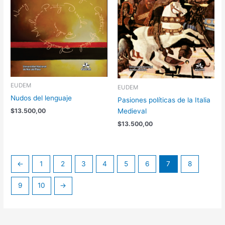
EUDEM
EUDEM
Nudos del lenguaje
Pasiones políticas de la Italia
Medieval
$
13.500,00
$
13.500,00
←
1
2
3
4
5
6
7
8
9
10
→